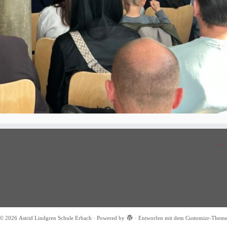
© 2026
Astrid Lindgren Schule Erbach
·
Powered by
·
Entworfen mit dem
Customizr-Them