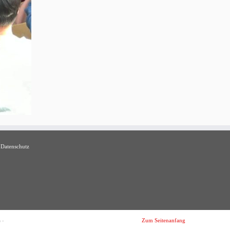
Datenschutz
Zum Seitenanfang
e
·