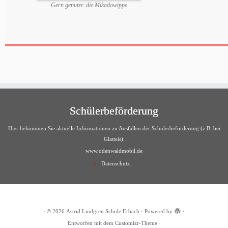
Gern genutzt: die Mikadowippe
Schülerbeförderung
Hier bekommen Sie aktuelle Informationen zu Ausfällen der Schülerbeförderung (z.B. bei
Glatteis):
www.odenwaldmobil.de
Datenschutz
·
© 2026
Astrid Lindgren Schule Erbach
·
Powered by
·
Entworfen mit dem
Customizr-Theme
·