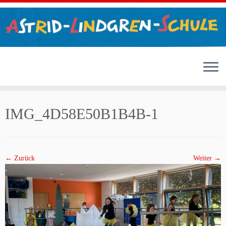
Zum
Inhalt
IMG_4D58E50B1B4B-1
springen
← Zurück
Weiter →