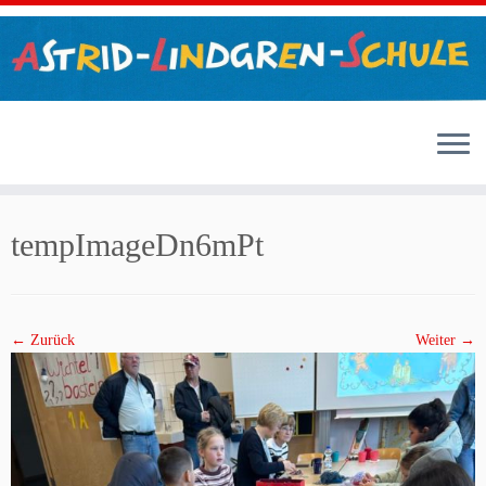
Zum
Inhalt
tempImageDn6mPt
springen
← Zurück
Weiter →